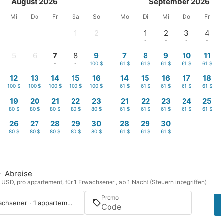
August 2026
September 2026
Mi
Do
Fr
Sa
So
Mo
Di
Mi
Do
Fr
1
2
1
2
3
4
-
-
-
-
-
-
5
6
7
8
9
7
8
9
10
11
-
-
-
-
100 $
61 $
61 $
61 $
61 $
61 $
12
13
14
15
16
14
15
16
17
18
100 $
100 $
100 $
100 $
100 $
61 $
61 $
61 $
61 $
61 $
19
20
21
22
23
21
22
23
24
25
80 $
80 $
80 $
80 $
80 $
61 $
61 $
61 $
61 $
61 $
26
27
28
29
30
28
29
30
80 $
80 $
80 $
80 $
80 $
61 $
61 $
61 $
—
Abreise
n USD, pro appartement, für 1 Erwachsener , ab 1 Nacht (Steuern inbegriffen)
Promo
1 Erwachsener · 1 appartement