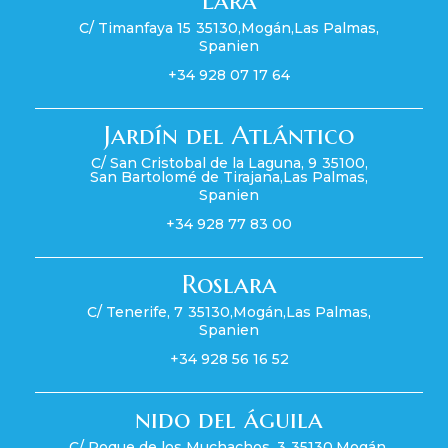
C/ Timanfaya 15
35130
,
Mogán
,
Las Palmas
,
Spanien
+34 928 07 17 64
Jardín del Atlántico
C/ San Cristobal de la Laguna, 9
35100
,
San Bartolomé de Tirajana
,
Las Palmas
,
Spanien
+34 928 77 83 00
Roslara
C/ Tenerife, 7
35130
,
Mogán
,
Las Palmas
,
Spanien
+34 928 56 16 52
nido del águila
C/ Roque de los Muchachos, 3
35130
,
Mogán
,