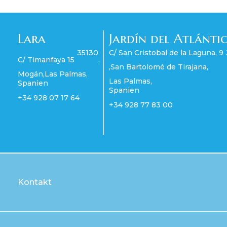
Lara
Jardín del Atlánti
35130
C/ San Cristobal de la Laguna, 9
C/ Timanfaya 15
,
,
San Bartolomé de Tirajana
,
Mogán
,
Las Palmas
,
Las Palmas
,
Spanien
Spanien
+34 928 07 17 64
+34 928 77 83 00
Kontakt