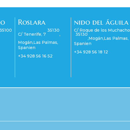
co
Roslara
nido del águila
35100
35130
C/ Roque de los Muchacho
C/ Tenerife, 7
,
35130
,
Mogán
,
Las Palmas
,
Mogán
,
Las Palmas
,
Spanien
Spanien
+34 928 56 18 12
+34 928 56 16 52