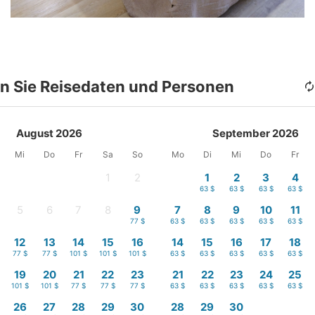
n Sie Reisedaten und Personen
August 2026
September 2026
Mi
Do
Fr
Sa
So
Mo
Di
Mi
Do
Fr
1
2
1
2
3
4
-
-
63 $
63 $
63 $
63 $
5
6
7
8
9
7
8
9
10
11
-
-
-
-
77 $
63 $
63 $
63 $
63 $
63 $
12
13
14
15
16
14
15
16
17
18
77 $
77 $
101 $
101 $
101 $
63 $
63 $
63 $
63 $
63 $
19
20
21
22
23
21
22
23
24
25
101 $
101 $
77 $
77 $
77 $
63 $
63 $
63 $
63 $
63 $
26
27
28
29
30
28
29
30