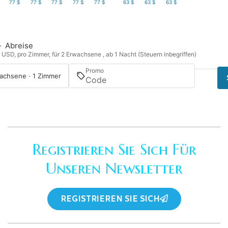
77 $
77 $
77 $
77 $
77 $
63 $
63 $
63 $
—
Abreise
n USD, pro Zimmer, für 2 Erwachsene , ab 1 Nacht (Steuern inbegriffen)
Promo
achsene · 1 Zimmer
Registrieren Sie Sich Für
Unseren Newsletter
REGISTRIEREN SIE SICH