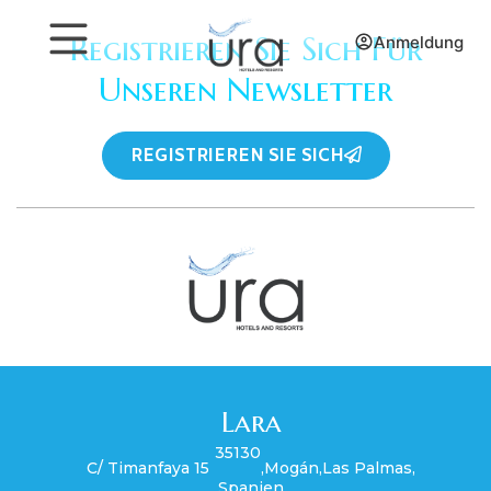
Registrieren Sie Sich Für
Anmeldung
Unseren Newsletter
REGISTRIEREN SIE SICH
Lara
35130
C/ Timanfaya 15
,
Mogán
,
Las Palmas
,
Spanien