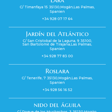
C/ Timanfaya 15
35130
,
Mogán
,
Las Palmas
,
Spanien
+34 928 07 17 64
Jardín del Atlántico
C/ San Cristobal de la Laguna, 9
35100
,
San Bartolomé de Tirajana
,
Las Palmas
,
Spanien
+34 928 77 83 00
Roslara
C/ Tenerife, 7
35130
,
Mogán
,
Las Palmas
,
Spanien
+34 928 56 16 52
nido del águila
C/ Roque de los Muchachos, 3
35130
,
Mogán
,