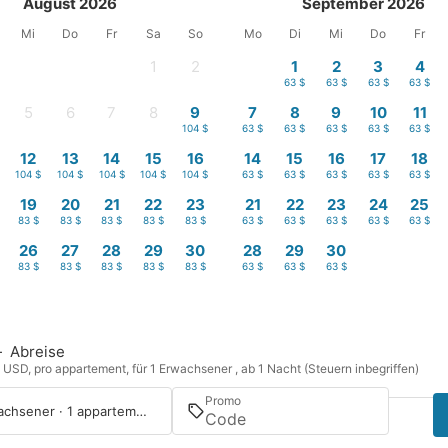
August 2026
September 2026
Mi
Do
Fr
Sa
So
Mo
Di
Mi
Do
Fr
1
2
1
2
3
4
-
-
63 $
63 $
63 $
63 $
5
6
7
8
9
7
8
9
10
11
-
-
-
-
104 $
63 $
63 $
63 $
63 $
63 $
12
13
14
15
16
14
15
16
17
18
104 $
104 $
104 $
104 $
104 $
63 $
63 $
63 $
63 $
63 $
19
20
21
22
23
21
22
23
24
25
83 $
83 $
83 $
83 $
83 $
63 $
63 $
63 $
63 $
63 $
26
27
28
29
30
28
29
30
83 $
83 $
83 $
83 $
83 $
63 $
63 $
63 $
—
Abreise
n USD, pro appartement, für 1 Erwachsener , ab 1 Nacht (Steuern inbegriffen)
Promo
1 Erwachsener · 1 appartement