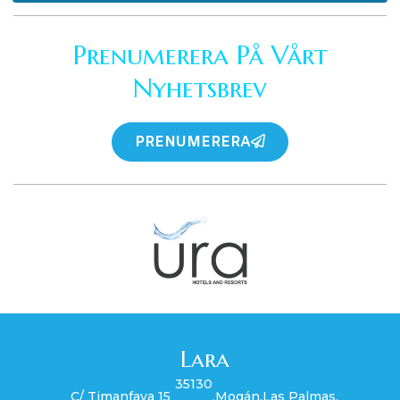
Prenumerera På Vårt
Nyhetsbrev
PRENUMERERA
Lara
35130
C/ Timanfaya 15
,
Mogán
,
Las Palmas
,