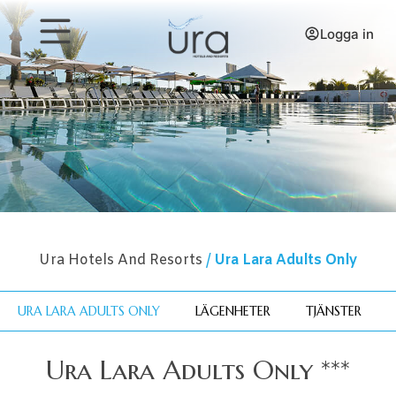
Logga in
Ura Hotels And Resorts
/
Ura Lara Adults Only
URA LARA ADULTS ONLY
LÄGENHETER
TJÄNSTER
Ura Lara Adults Only ***