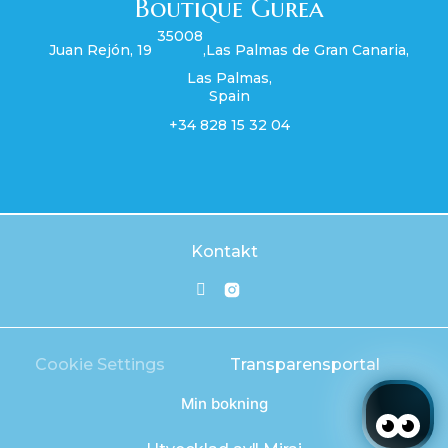
Boutique Gurea
35008
Juan Rejón, 19
,
Las Palmas de Gran Canaria
,
Las Palmas
,
Spain
+34 828 15 32 04
Kontakt
Cookie Settings
Transparensportal
Min bokning