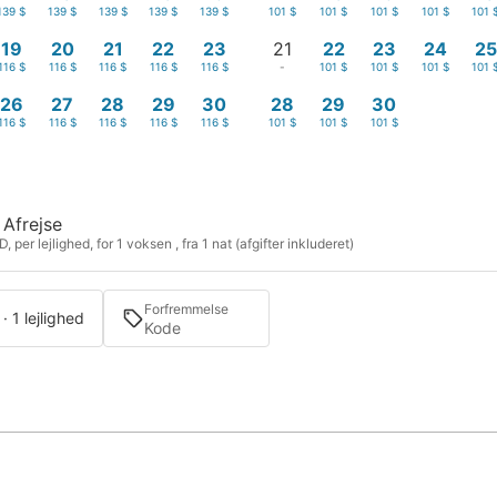
139 $
139 $
139 $
139 $
139 $
101 $
101 $
101 $
101 $
101 
19
20
21
22
23
21
22
23
24
25
116 $
116 $
116 $
116 $
116 $
-
101 $
101 $
101 $
101 
26
27
28
29
30
28
29
30
116 $
116 $
116 $
116 $
116 $
101 $
101 $
101 $
Afrejse
, per lejlighed, for 1 voksen , fra 1 nat (afgifter inkluderet)
Forfremmelse
· 1 lejlighed