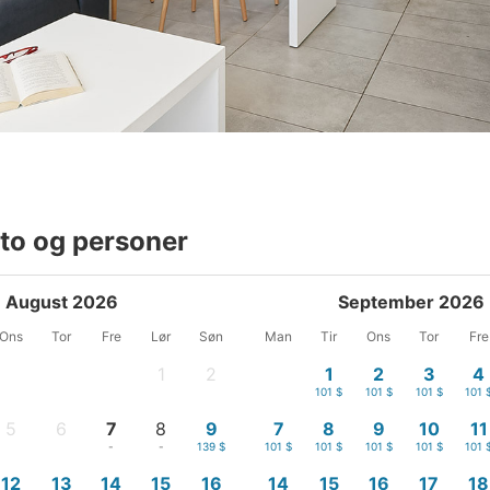
to og personer
August 2026
September 2026
Ons
Tor
Fre
Lør
Søn
Man
Tir
Ons
Tor
Fre
1
2
1
2
3
4
-
-
101 $
101 $
101 $
101 
5
6
7
8
9
7
8
9
10
11
-
-
-
-
139 $
101 $
101 $
101 $
101 $
101 
12
13
14
15
16
14
15
16
17
18