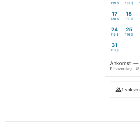
139 $
139 $
17
18
139 $
139 $
24
25
116 $
116 $
31
116 $
Ankomst
—
Prisoverslag i USD
1 voksen 