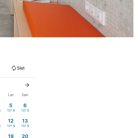
Slet
Lør
Søn
5
6
$
101 $
101 $
12
13
$
101 $
101 $
19
20