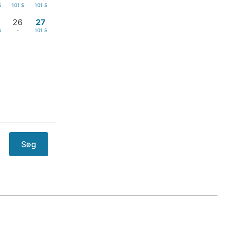
$
101 $
101 $
26
27
$
-
101 $
Søg