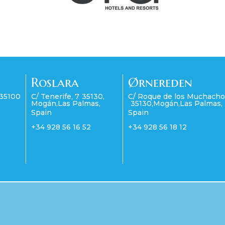
Roslara
Ørnereden
35100
C/ Tenerife, 7
35130
,
C/ Roque de los Muchacho
Mogán
,
Las Palmas
,
35130
,
Mogán
,
Las Palmas
,
Spain
Spain
+34 928 56 16 52
+34 928 56 18 12