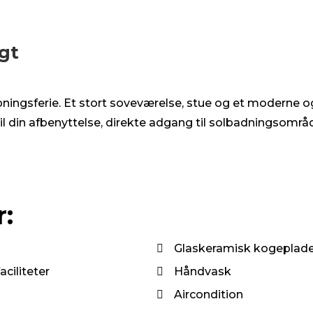
gt
slapningsferie. Et stort soveværelse, stue og et moderne
 til din afbenyttelse, direkte adgang til solbadningso
:
Glaskeramisk kogeplad
aciliteter
Håndvask
Aircondition