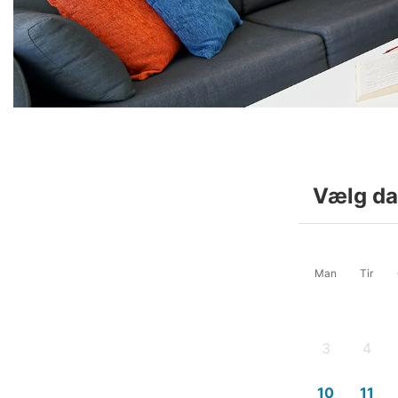
Vælg da
Man
Tir
3
4
-
-
10
11