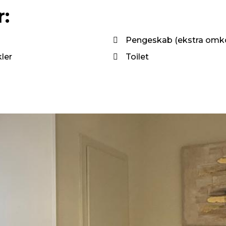
:
Pengeskab (ekstra omko
kler
Toilet