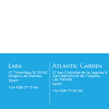
Lara
Atlantic Garden
C/ Timanfaya 15
35130
,
C/ San Cristobal de la Laguna, 9
Mogán
,
Las Palmas
,
,
San Bartolomé de Tirajana
,
Las Palmas
,
Spain
Spain
+34 928 07 17 64
+34 928 77 83 00