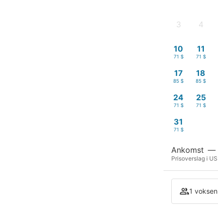
3
4
-
-
10
11
71 $
71 $
17
18
85 $
85 $
24
25
71 $
71 $
31
71 $
Ankomst
—
Prisoverslag i USD
1 voksen