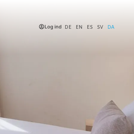
Log ind
DE
EN
ES
SV
DA