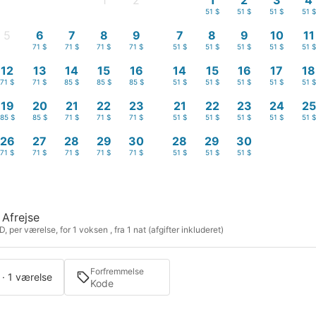
1
2
1
2
3
4
-
-
51 $
51 $
51 $
51 $
5
6
7
8
9
7
8
9
10
11
-
71 $
71 $
71 $
71 $
51 $
51 $
51 $
51 $
51 $
12
13
14
15
16
14
15
16
17
18
71 $
71 $
85 $
85 $
85 $
51 $
51 $
51 $
51 $
51 $
19
20
21
22
23
21
22
23
24
25
85 $
85 $
71 $
71 $
71 $
51 $
51 $
51 $
51 $
51 $
26
27
28
29
30
28
29
30
71 $
71 $
71 $
71 $
71 $
51 $
51 $
51 $
Afrejse
, per værelse, for 1 voksen , fra 1 nat (afgifter inkluderet)
Forfremmelse
 · 1 værelse