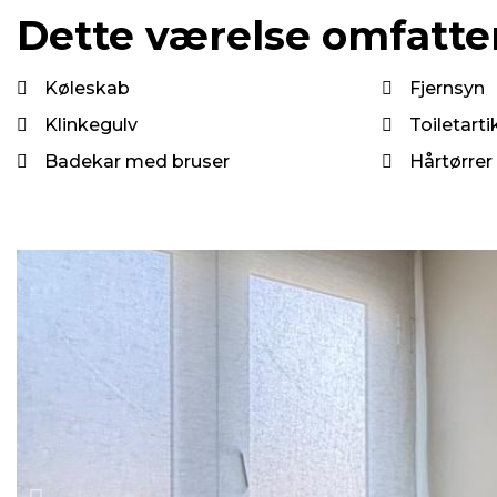
Dette værelse omfatter
Køleskab
Fjernsyn
Klinkegulv
Toiletarti
Badekar med bruser
Hårtørrer