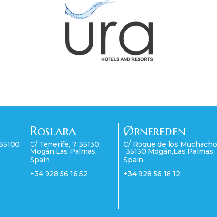
Roslara
Ørnereden
35100
C/ Tenerife, 7
35130
,
C/ Roque de los Muchacho
Mogán
,
Las Palmas
,
35130
,
Mogán
,
Las Palmas
,
Spain
Spain
+34 928 56 16 52
+34 928 56 18 12