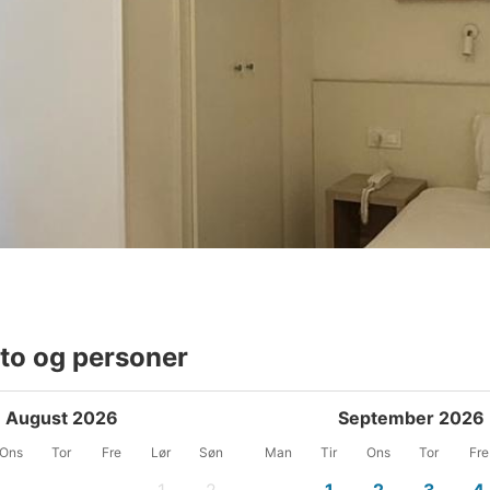
to og personer
August 2026
September 2026
Ons
Tor
Fre
Lør
Søn
Man
Tir
Ons
Tor
Fre